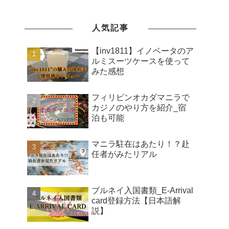
人気記事
【inv1811】イノベータのア
ルミスーツケースを使って
みた感想
フィリピンオカダマニラで
カジノのやり方を紹介_宿
泊も可能
マニラ駐在はあたり！？赴
任者がみたリアル
ブルネイ入国書類_E-Arrival
card登録方法【日本語解
説】