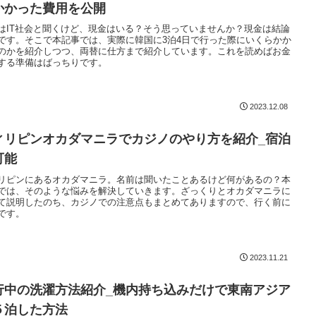
かかった費用を公開
はIT社会と聞くけど、現金はいる？そう思っていませんか？現金は結論
です。そこで本記事では、実際に韓国に3泊4日で行った際にいくらかか
のかを紹介しつつ、両替に仕方まで紹介しています。これを読めばお金
する準備はばっちりです。
2023.12.08
ィリピンオカダマニラでカジノのやり方を紹介_宿泊
可能
リピンにあるオカダマニラ。名前は聞いたことあるけど何があるの？本
では、そのような悩みを解決していきます。ざっくりとオカダマニラに
て説明したのち、カジノでの注意点もまとめてありますので、行く前に
です。
2023.11.21
行中の洗濯方法紹介_機内持ち込みだけで東南アジア
５泊した方法