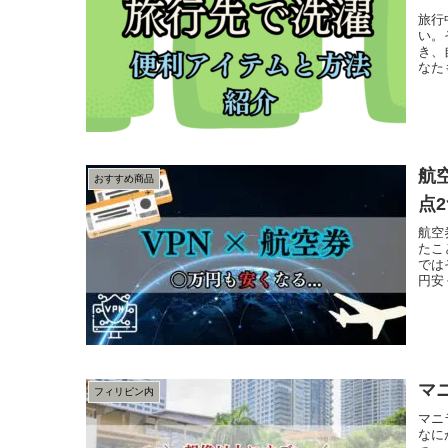
旅行
い。
き、
なた
航
おすすめ商品
点
航空
たこ
では
円安
マ
フィリピン内
マニ
なに