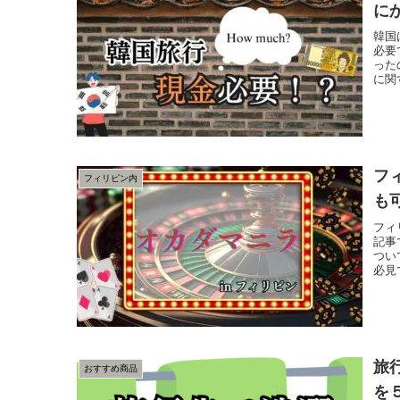
に
韓国
必要
った
に関
フ
フィリピン内
も
フィ
記事
つい
必見
旅
おすすめ商品
を