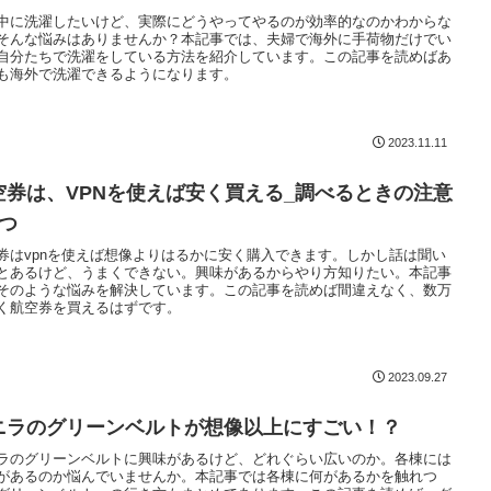
中に洗濯したいけど、実際にどうやってやるのが効率的なのかわからな
そんな悩みはありませんか？本記事では、夫婦で海外に手荷物だけでい
自分たちで洗濯をしている方法を紹介しています。この記事を読めばあ
も海外で洗濯できるようになります。
2023.11.11
空券は、VPNを使えば安く買える_調べるときの注意
2つ
券はvpnを使えば想像よりはるかに安く購入できます。しかし話は聞い
とあるけど、うまくできない。興味があるからやり方知りたい。本記事
そのような悩みを解決しています。この記事を読めば間違えなく、数万
く航空券を買えるはずです。
2023.09.27
ニラのグリーンベルトが想像以上にすごい！？
ラのグリーンベルトに興味があるけど、どれぐらい広いのか。各棟には
があるのか悩んでいませんか。本記事では各棟に何があるかを触れつ