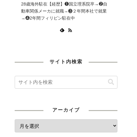
28歳海外駐在【経歴】❶国立理系院卒→❷自
動車関係メーカに就職→❸２年間本社で就業
→❹2年間フィリピン駐在中
サイト内検索
アーカイブ