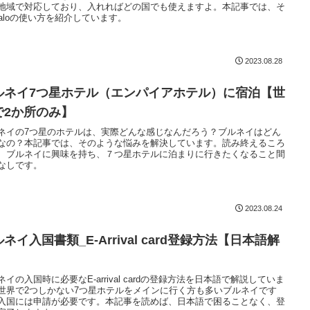
地域で対応しており、入れればどの国でも使えますよ。本記事では、そ
iraloの使い方を紹介しています。
2023.08.28
ルネイ7つ星ホテル（エンパイアホテル）に宿泊【世
で2か所のみ】
ネイの7つ星のホテルは、実際どんな感じなんだろう？ブルネイはどん
なの？本記事では、そのような悩みを解決しています。読み終えるころ
、ブルネイに興味を持ち、７つ星ホテルに泊まりに行きたくなること間
なしです。
2023.08.24
ネイ入国書類_E-Arrival card登録方法【日本語解
】
ネイの入国時に必要なE-arrival cardの登録方法を日本語で解説していま
世界で2つしかない7つ星ホテルをメインに行く方も多いブルネイです
入国には申請が必要です。本記事を読めば、日本語で困ることなく、登