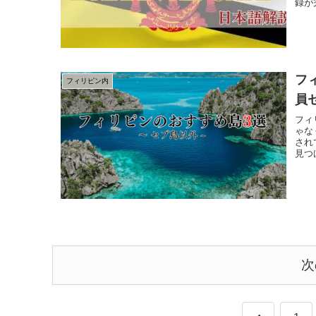
録が
フ
フィリピン内
員
フィ
ゃな
され
見つ
次