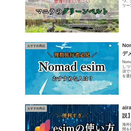
つ、
リー
N
おすすめ商品
デ
No
しつ
須で
を選
ai
おすすめ商品
説
海外
間を