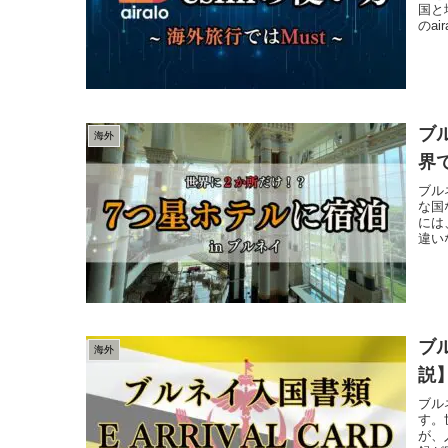
国と
のa
ブ
海外
界
ブル
な国
には
違い
ブル
海外
説
ブル
す。
が、