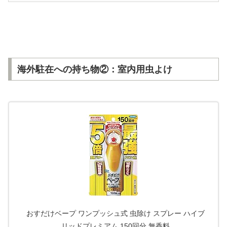
海外駐在への持ち物②：室内用虫よけ
おすだけベープ ワンプッシュ式 虫除け スプレー ハイブ
リッドプレミアム 150回分 無香料