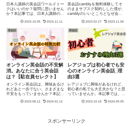
日本人講師の英会話ワールドトー
英会話camblyを無料体験してそ
クはいいのか？疑問に思いません
のままサブスク契約しした僕が、
か？本記事では、日本人講師の英
camblyのいいところとなぜ会員
会話だからこその評判から利点を
になることを決めたのか評判含め
2023.10.05
2023.11.11
2023.02.27
2023.11.06
まとめ、ワールドトークがおすす
まとめてあります。オンライン英
めの人を紹介しています。オンラ
会話何にしようか迷っている人
英会話
英会話
イン英会話で無料体験をして、日
は、この記事を読めば、cambly
本人講師を体験してみてくださ
の良さがわかりますよ。
い。
オンライン英会話の不安解
レアジョブは初心者でも安
消。あなたに合う英会話
心のオンライン英会話_理
は？【駐在員セレクト】
由3選
オンライン英会話は、興味あるけ
レアジョブに興味があるけれど、
れどあと一歩でない。さまざまな
初心者の私でも大丈夫かな？と思
不安をもっていませんか？本記事
っていませんか。本記事では、レ
では、不安に対し、どの英会話が
アジョブならではのサービスを紹
2023.08.12
2024.01.12
2023.10.16
2024.05.05
おすすめなのかを紹介していま
介するとともに、なぜ初心者にお
す。読み終えるころには、不安を
すすめなのかをまとめています。
解消できる英会話無料体験に踏み
最後にはレアジョブの無料体験を
出せるようになるはずです。
してみたくなること間違えなしで
スポンサーリンク
す。