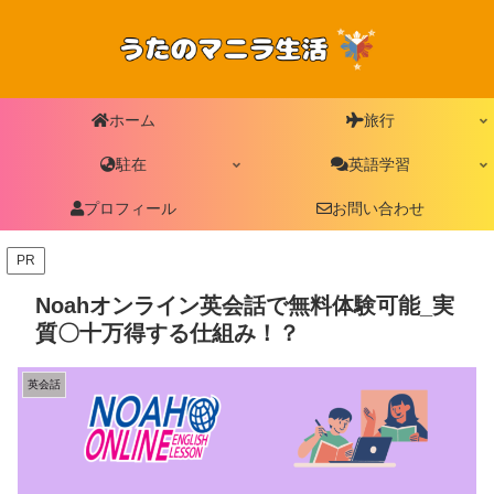
ホーム
旅行
駐在
英語学習
プロフィール
お問い合わせ
PR
Noahオンライン英会話で無料体験可能_実
質〇十万得する仕組み！？
英会話